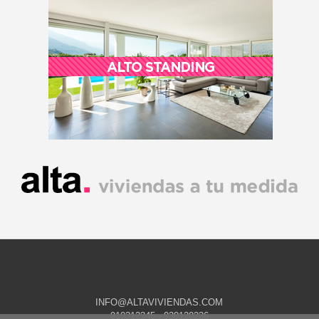
ALTO STANDING
INFO@ALTAVIVIENDAS.COM
910312345 - 930120236